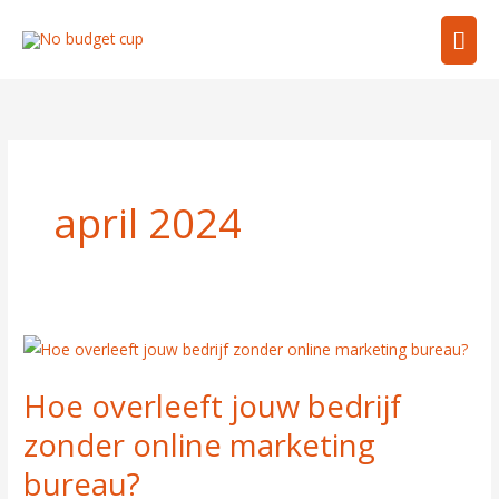
Ga
Hoo
naar
de
inhoud
april 2024
Hoe
overleeft
Hoe overleeft jouw bedrijf
jouw
bedrijf
zonder online marketing
zonder
bureau?
online