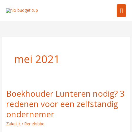
Ga
Hoo
naar
de
inhoud
mei 2021
Boekhouder Lunteren nodig? 3
Boekhouder
Lunteren
redenen voor een zelfstandig
nodig?
ondernemer
3
redenen
Zakelijk
/
Renelobbe
voor