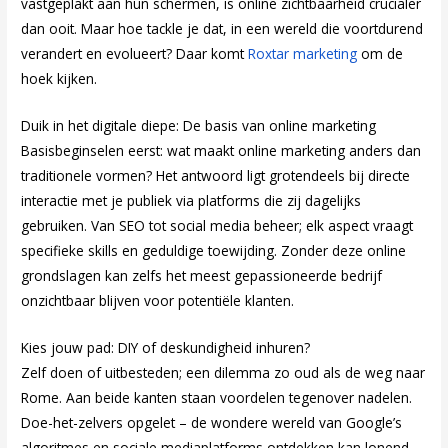
vastgeplakt aan hun schermen, is online zichtbaarheid crucialer
dan ooit. Maar hoe tackle je dat, in een wereld die voortdurend
verandert en evolueert? Daar komt
Roxtar marketing
om de
hoek kijken.
Duik in het digitale diepe: De basis van online marketing
Basisbeginselen eerst: wat maakt online marketing anders dan
traditionele vormen? Het antwoord ligt grotendeels bij directe
interactie met je publiek via platforms die zij dagelijks
gebruiken. Van SEO tot social media beheer; elk aspect vraagt
specifieke skills en geduldige toewijding. Zonder deze online
grondslagen kan zelfs het meest gepassioneerde bedrijf
onzichtbaar blijven voor potentiële klanten.
Kies jouw pad: DIY of deskundigheid inhuren?
Zelf doen of uitbesteden; een dilemma zo oud als de weg naar
Rome. Aan beide kanten staan voordelen tegenover nadelen.
Doe-het-zelvers opgelet – de wondere wereld van Google’s
algoritmes en sociale mediaplatforms ontdekken kan lonend